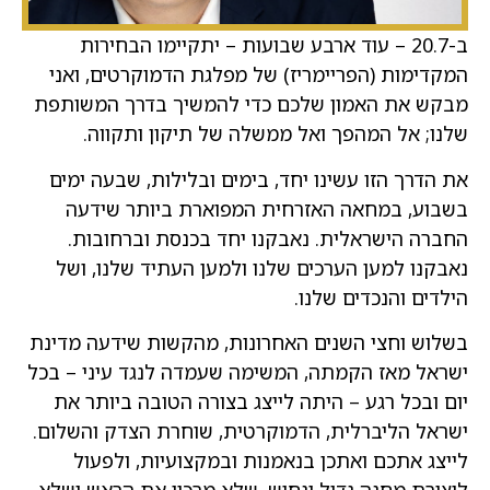
ב-20.7 – עוד ארבע שבועות – יתקיימו הבחירות
המקדימות (הפריימריז) של מפלגת הדמוקרטים, ואני
מבקש את האמון שלכם כדי להמשיך בדרך המשותפת
שלנו; אל המהפך ואל ממשלה של תיקון ותקווה.
את הדרך הזו עשינו יחד, בימים ובלילות, שבעה ימים
בשבוע, במחאה האזרחית המפוארת ביותר שידעה
החברה הישראלית. נאבקנו יחד בכנסת וברחובות.
נאבקנו למען הערכים שלנו ולמען העתיד שלנו, ושל
הילדים והנכדים שלנו.
בשלוש וחצי השנים האחרונות, מהקשות שידעה מדינת
ישראל מאז הקמתה, המשימה שעמדה לנגד עיני – בכל
יום ובכל רגע – היתה לייצג בצורה הטובה ביותר את
ישראל הליברלית, הדמוקרטית, שוחרת הצדק והשלום.
לייצג אתכם ואתכן בנאמנות ובמקצועיות, ולפעול
ליצירת מחנה גדול ונחוש, שלא מרכין את הראש ושלא